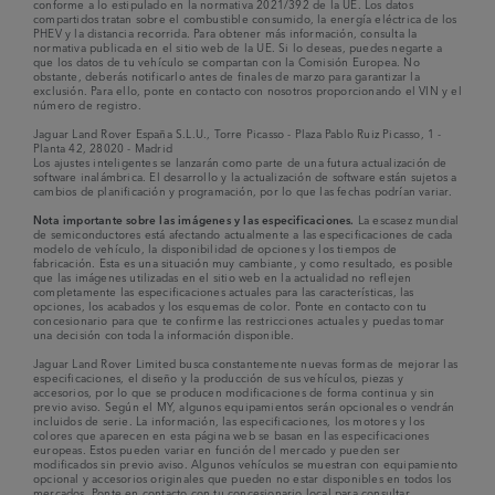
conforme a lo estipulado en la normativa 2021/392 de la UE. Los datos
compartidos tratan sobre el combustible consumido, la energía eléctrica de los
PHEV y la distancia recorrida. Para obtener más información, consulta la
normativa publicada en el sitio web de la UE. Si lo deseas, puedes negarte a
que los datos de tu vehículo se compartan con la Comisión Europea. No
obstante, deberás notificarlo antes de finales de marzo para garantizar la
exclusión. Para ello, ponte en contacto con nosotros proporcionando el VIN y el
número de registro.
Jaguar Land Rover España S.L.U., Torre Picasso - Plaza Pablo Ruiz Picasso, 1 -
Planta 42, 28020 - Madrid
Los ajustes inteligentes se lanzarán como parte de una futura actualización de
software inalámbrica. El desarrollo y la actualización de software están sujetos a
cambios de planificación y programación, por lo que las fechas podrían variar.
Nota importante sobre las imágenes y las especificaciones.
La escasez mundial
de semiconductores está afectando actualmente a las especificaciones de cada
modelo de vehículo, la disponibilidad de opciones y los tiempos de
fabricación. Esta es una situación muy cambiante, y como resultado, es posible
que las imágenes utilizadas en el sitio web en la actualidad no reflejen
completamente las especificaciones actuales para las características, las
opciones, los acabados y los esquemas de color. Ponte en contacto con tu
concesionario para que te confirme las restricciones actuales y puedas tomar
una decisión con toda la información disponible.
Jaguar Land Rover Limited busca constantemente nuevas formas de mejorar las
especificaciones, el diseño y la producción de sus vehículos, piezas y
accesorios, por lo que se producen modificaciones de forma continua y sin
previo aviso. Según el MY, algunos equipamientos serán opcionales o vendrán
incluidos de serie. La información, las especificaciones, los motores y los
colores que aparecen en esta página web se basan en las especificaciones
europeas. Estos pueden variar en función del mercado y pueden ser
modificados sin previo aviso. Algunos vehículos se muestran con equipamiento
opcional y accesorios originales que pueden no estar disponibles en todos los
mercados. Ponte en contacto con tu concesionario local para consultar