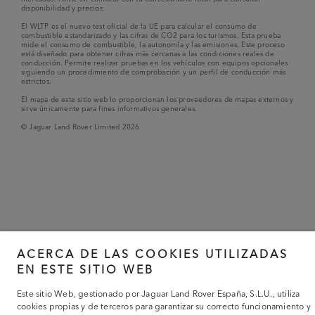
disponibilidad y precios.
El WLTP es el nuevo test oficial de la UE para calcular el consumo de
combustible estandarizado y las cifras de CO2 para los turismos. Esta prueba
mide el consumo de combustible, la autonomía y las emisiones. Este proceso
está diseñado para obtener cifras más cercanas a las condiciones reales de
conducción. Permite realizar pruebas en los vehículos con equipos opcionales
siguiendo un procedimiento de comprobación y un perfil de conducción más
estrictos.
El mapa de este sitio web lo proporcionan los proveedores de mapas externos y
sirve únicamente para fines informativos generales.
© Jaguar Land Rover Limited 2026
ACERCA DE LAS COOKIES UTILIZADAS
EN ESTE SITIO WEB
Este sitio Web, gestionado por Jaguar Land Rover España, S.L.U., utiliza
cookies propias y de terceros para garantizar su correcto funcionamiento y