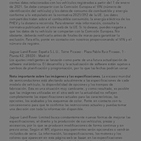
ciertos datos relacionados con los vehículos registrados a partir del 1 de enero
de 2021. Se debe compartir con la Comisión Europea el VIN (número de
identificación del vehículo) y los datos de consumo de combustible y energía
conforme a lo estipulado en la normativa 2021/392 de la UE. Los datos
compartidos tratan sobre el combustible consumido, la energía eléctrica de los
PHEV y la distancia recorrida. Para obtener más información, consulta la
normativa publicada en el sitio web de la UE. Si lo deseas, puedes negarte a
que los datos de tu vehículo se compartan con la Comisión Europea. No
obstante, deberás notificarlo antes de finales de marzo para garantizar la
exclusión. Para ello, ponte en contacto con nosotros proporcionando el VIN y el
número de registro.
Jaguar Land Rover España S.L.U., Torre Picasso - Plaza Pablo Ruiz Picasso, 1 -
Planta 42, 28020 - Madrid
Los ajustes inteligentes se lanzarán como parte de una futura actualización de
software inalámbrica. El desarrollo y la actualización de software están sujetos a
cambios de planificación y programación, por lo que las fechas podrían variar.
Nota importante sobre las imágenes y las especificaciones.
La escasez mundial
de semiconductores está afectando actualmente a las especificaciones de cada
modelo de vehículo, la disponibilidad de opciones y los tiempos de
fabricación. Esta es una situación muy cambiante, y como resultado, es posible
que las imágenes utilizadas en el sitio web en la actualidad no reflejen
completamente las especificaciones actuales para las características, las
opciones, los acabados y los esquemas de color. Ponte en contacto con tu
concesionario para que te confirme las restricciones actuales y puedas tomar
una decisión con toda la información disponible.
Jaguar Land Rover Limited busca constantemente nuevas formas de mejorar las
especificaciones, el diseño y la producción de sus vehículos, piezas y
accesorios, por lo que se producen modificaciones de forma continua y sin
previo aviso. Según el MY, algunos equipamientos serán opcionales o vendrán
incluidos de serie. La información, las especificaciones, los motores y los
colores que aparecen en esta página web se basan en las especificaciones