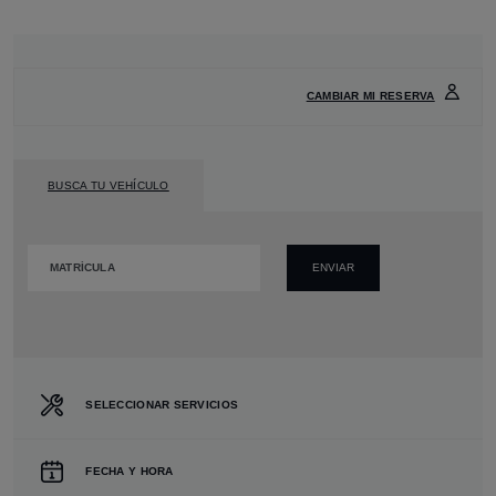
CITA TALLER
Nombre
*
CAMBIAR MI RESERVA
Apellido
*
BUSCA TU VEHÍCULO
Matrícula
*
SELECCIONAR SERVICIOS
Teléfono
*
FECHA Y HORA