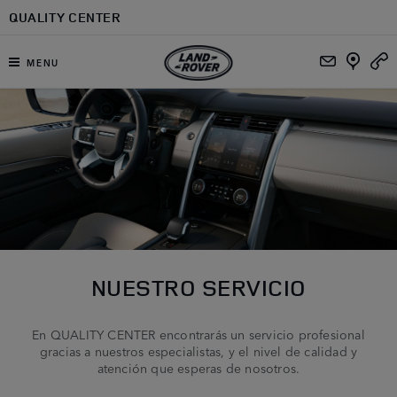
Ir al contenido principal
QUALITY CENTER
MENU
NUESTRO SERVICIO
En QUALITY CENTER encontrarás un servicio profesional
gracias a nuestros especialistas, y el nivel de calidad y
atención que esperas de nosotros.