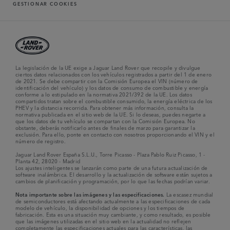
GESTIONAR COOKIES
La legislación de la UE exige a Jaguar Land Rover que recopile y divulgue
ciertos datos relacionados con los vehículos registrados a partir del 1 de enero
de 2021. Se debe compartir con la Comisión Europea el VIN (número de
identificación del vehículo) y los datos de consumo de combustible y energía
conforme a lo estipulado en la normativa 2021/392 de la UE. Los datos
compartidos tratan sobre el combustible consumido, la energía eléctrica de los
PHEV y la distancia recorrida. Para obtener más información, consulta la
normativa publicada en el sitio web de la UE. Si lo deseas, puedes negarte a
que los datos de tu vehículo se compartan con la Comisión Europea. No
obstante, deberás notificarlo antes de finales de marzo para garantizar la
exclusión. Para ello, ponte en contacto con nosotros proporcionando el VIN y el
número de registro.
Jaguar Land Rover España S.L.U., Torre Picasso - Plaza Pablo Ruiz Picasso, 1 -
Planta 42, 28020 - Madrid
Los ajustes inteligentes se lanzarán como parte de una futura actualización de
software inalámbrica. El desarrollo y la actualización de software están sujetos a
cambios de planificación y programación, por lo que las fechas podrían variar.
Nota importante sobre las imágenes y las especificaciones.
La escasez mundial
de semiconductores está afectando actualmente a las especificaciones de cada
modelo de vehículo, la disponibilidad de opciones y los tiempos de
fabricación. Esta es una situación muy cambiante, y como resultado, es posible
que las imágenes utilizadas en el sitio web en la actualidad no reflejen
completamente las especificaciones actuales para las características, las